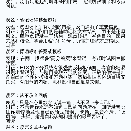
读）。泛听只能起到磨耳朵的作用，无法解决细节和考点
问题。
误区：笔记记得越全越好
表现：试图记下所有听到的内容，反而漏听了重要信息。
纠正：听力笔记的目的是辅助记忆文章结构，而不是还原
原文。应重点记录主干结构、观点转折、举例目的、因果
关系和结论。学会用缩写和符号，听懂并理解才是核心。
口语
误区：背诵标准答案或模板
表现：在网上找很多“高分答案”来背诵，考试时试图生搬
硬套。
纠正：ETS的评分系统有很强的反模板倾向。考官能轻易
识别出背诵的、与题目关联不强的答案。正确的做法是准
备自己的个性化模板和答题框架，然后根据具体题目填充
真实、有细节的内容。流利度和自然度是关键。
误区：从不录音回听
表现：只是在心里默念或说一遍，从不录下来自己听。
纠正：不录音你永远不知道自己的问题所在！回听录音会
让你震惊地发现自己的语法错误、卡顿、发音不清、“嗯
啊”等口头禅。这是自我认知和提升的最重要环节。
阅读
误区：读完文章再做题