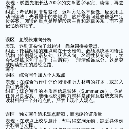
表现：试图先把长达700字的文章逐字读完、读懂，再去
做题。
纠正：考试时间非常紧张，这种方法效率极低。应采用主
动阅读法：先看题干的关键词，然后带着问题去段落中定
位答案。阅读的重点是理解段落主旨和逻辑关系，而不是
记忆所有细节。
误区：忽视长难句分析
表现：遇到复杂句子就跳过，靠单词拼凑意思。
纠正：托福阅读的难点就在于长难句。必须系统学习语法
结构（特别是定语从句、状语从句、名词性从句等），学
会快速抓取句子主干（主谓宾），理清修饰成分。这是突
破阅读瓶颈的必经之路。
写作
误区：综合写作加入个人观点
表现：在综合写作中评价阅读和听力材料的好坏，或加入
自己的看法。
纠正：综合写作的本质是信息转述（Summarize）。你的
任务只是客观、准确地说明听力材料是如何反驳或支持阅
读材料的三个分论点的。严禁出现个人观点。
误区：独立写作追求观点新颖，而忽略论证质量
表现：在观点上绞尽脑汁，却写得空洞无物，缺乏具体例
子和细节支撑。