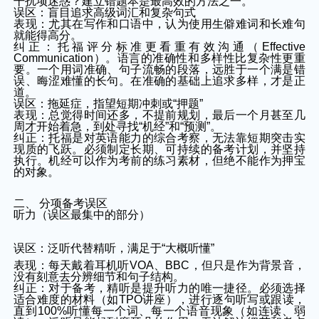
干扰项迷惑？建立错题本是最高效的方法之一。
误区：盲目追求高级词汇和复杂句式
表现：尤其在写作和口语中，认为使用生僻难词和长难句
就能得高分。
纠正：托福评分标准更看重有效沟通（Effective
Communication）。语言的准确性和多样性比复杂性更重
要。一个用词准确、句子流畅的段落，远胜于一个满是错
误、晦涩难懂的长句。在准确的基础上追求多样，才是正
道。
误区：拖延症，指望短期冲刺或“押题”
表现：总觉得时间还多，不提前规划，最后一个月甚至几
周才开始着急，到处寻找“机经”和“预测”。
纠正：托福是对英语能力的综合考察，无法靠短期突击实
现质的飞跃。必须制定长期、可持续的备考计划，并坚持
执行。机经可以作为考前的练习素材，但绝不能作为押宝
的对象。
二、 分项备考误区
听力（误区最集中的部分）
误区：泛听代替精听，满足于“大概听懂”
表现：每天戴着耳机听VOA、BBC，但只是作为背景音，
没有刻意去分辨细节和句子结构。
纠正：对于备考，精听是提升听力的唯一捷径。必须选择
适合难度的材料（如TPO讲座），进行逐句听写或跟读，
直到100%听懂每一个词、每一个语音现象（如连读、弱