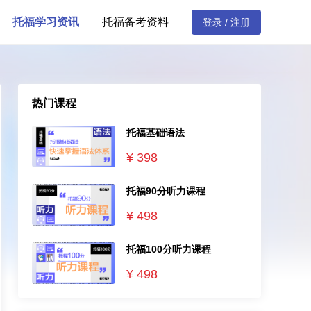
托福学习资讯
托福备考资料
登录 / 注册
热门课程
托福基础语法
¥
398
托福90分听力课程
¥
498
托福100分听力课程
¥
498