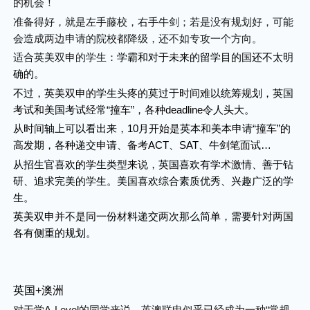
的机会！
准备得好，就是左手藤校，右手牛剑；若是没有规划好，可能
会造成两边申请的院校都降级，还不如专攻一个方向。
适合英美双申的学生：
学霸和对于未来的留学目的国还不太明
确的。
不过，英美双申的学生头疼的莫过于时间难以统筹规划，英国
考试和美国考试经常“撞车”，各种deadline令人头大。
从时间轴上可以看出来，10月开始是英本和美本申请“撞车”的
高发期，各种递交申请、备考ACT、SAT、牛剑笔面试…
从招生官喜欢的学生类型来说，英国喜欢有学术激情、善于钻
研、追求完美的学生。美国喜欢综合素质优秀、兴趣广泛的学
生。
英美双申并不是同一份材料递交两次那么简单，需要针对两国
各有侧重的规划。
英国+澳洲
对于学A-Level的同学来说，英澳联申似乎已经成为一种“常规