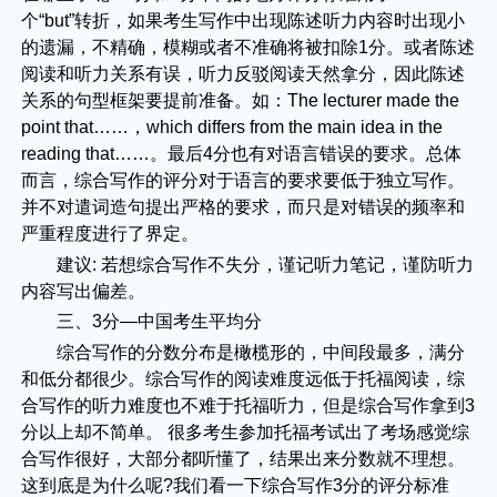
个“but”转折，如果考生写作中出现陈述听力内容时出现小
的遗漏，不精确，模糊或者不准确将被扣除1分。或者陈述
阅读和听力关系有误，听力反驳阅读天然拿分，因此陈述
关系的句型框架要提前准备。如：The lecturer made the
point that……，which differs from the main idea in the
reading that……。最后4分也有对语言错误的要求。总体
而言，综合写作的评分对于语言的要求要低于独立写作。
并不对遣词造句提出严格的要求，而只是对错误的频率和
严重程度进行了界定。
建议: 若想综合写作不失分，谨记听力笔记，谨防听力
内容写出偏差。
三、3分—中国考生平均分
综合写作的分数分布是橄榄形的，中间段最多，满分
和低分都很少。综合写作的阅读难度远低于托福阅读，综
合写作的听力难度也不难于托福听力，但是综合写作拿到3
分以上却不简单。 很多考生参加托福考试出了考场感觉综
合写作很好，大部分都听懂了，结果出来分数就不理想。
这到底是为什么呢?我们看一下综合写作3分的评分标准