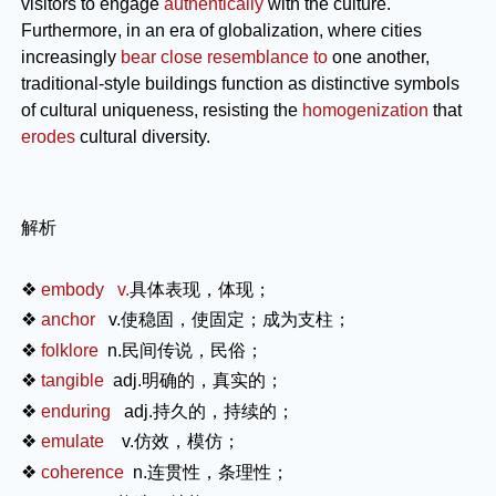
visitors to engage
authentically
with the culture.
Furthermore, in an era of globalization, where cities
increasingly
bear close resemblance to
one another,
traditional-style buildings function as distinctive symbols
of cultural uniqueness, resisting the
homogenization
that
erodes
cultural diversity.
解析
❖
embody v.
具体表现，体现；
❖
anchor
v.
使稳固，使固定；成为支柱；
❖
folklore
n.
民间传说，民俗；
❖
tangible
adj.
明确的，真实的；
❖
enduring
adj.
持久的，持续的；
❖
emulate
v.
仿效，模仿；
❖
coherence
n.
连贯性，条理性；