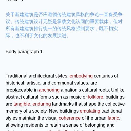
关于新建建筑是否应遵循传统建筑风格的争论一直备受争
议。传统建筑设计无疑是承载文化认同的重要载体，但对
所有新建建筑推行统一的传统风格强制要求，既不切实
际，也不利于文化的发展演进。
Body paragraph 1
Traditional architectural styles,
embodying
centuries of
historical, artistic, and communal values, are
irreplaceable in
anchoring
a nation’s cultural roots. Unlike
abstract cultural forms such as music or
folklore
, buildings
are
tangible
,
enduring
landmarks that shape the collective
memory of a society. New buildings
emulating
traditional
styles maintain the visual
coherence
of the urban
fabric
,
allowing residents to retain a sense of belonging and