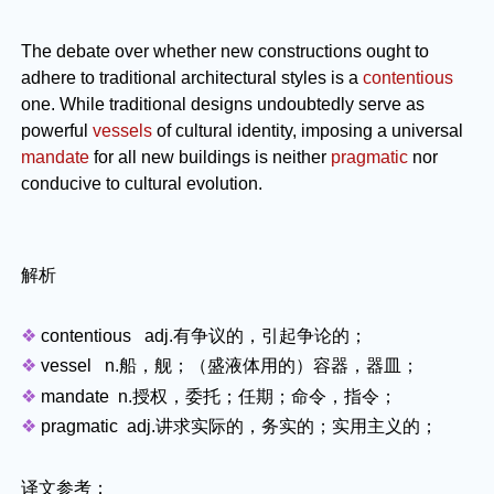
The debate over whether new constructions ought to
adhere to traditional architectural styles is a
contentious
one. While traditional designs undoubtedly serve as
powerful
vessels
of cultural identity, imposing a universal
mandate
for all new buildings is neither
pragmatic
nor
conducive to cultural evolution.
解析
❖
contentious
adj.
有争议的，引起争论的；
❖
vessel
n.
船，舰；（盛液体用的）容器，器皿；
❖
mandate
n.
授权，委托；任期；命令，指令；
❖
pragmatic
adj.
讲求实际的，务实的；实用主义的；
译文参考：