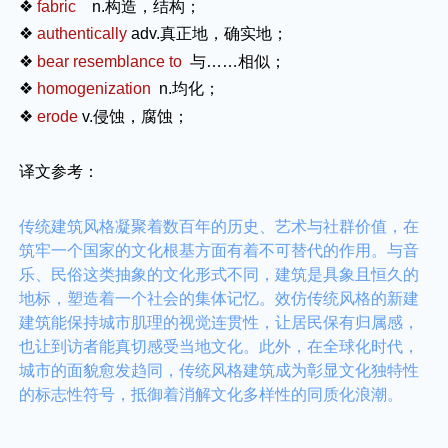
❖
fabric
n.
构造，结构；
❖
authentically
adv.
真正地，确实地；
❖
bear resemblance to
与……相似；
❖
homogenization
n.
均化；
❖
erode
v.
侵蚀，腐蚀；
译文参考：
传统建筑风格凝聚着数百年的历史、艺术与社群价值，在
筑牢一个国家的文化根基方面有着不可替代的作用。与音
乐、民俗这类抽象的文化形式不同，建筑是具象且恒久的
地标，塑造着一个社会的集体记忆。效仿传统风格的新建
建筑能保持城市肌理的视觉连贯性，让居民保有归属感，
也让到访者能真切感受当地文化。此外，在全球化时代，
城市的面貌愈发趋同，传统风格建筑成为彰显文化独特性
的标志性符号，抵御着消解文化多样性的同质化浪潮。