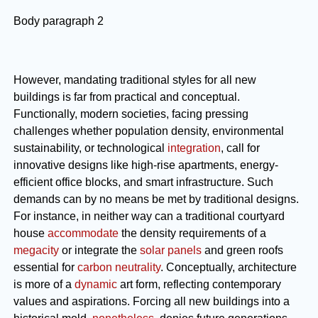
Body paragraph 2
However, mandating traditional styles for all new
buildings is far from practical and conceptual.
Functionally, modern societies, facing pressing
challenges whether population density, environmental
sustainability, or technological
integration
, call for
innovative designs like high-rise apartments, energy-
efficient office blocks, and smart infrastructure. Such
demands can by no means be met by traditional designs.
For instance, in neither way can a traditional courtyard
house
accommodate
the density requirements of a
megacity
or integrate the
solar panels
and green roofs
essential for
carbon neutrality
. Conceptually, architecture
is more of a
dynamic
art form, reflecting contemporary
values and aspirations. Forcing all new buildings into a