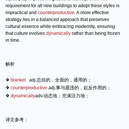
requirement for all new buildings to adopt these styles is
impractical and
counterproductive
. A more effective
strategy lies in a balanced approach that preserves
cultural essence while embracing modernity, ensuring
that culture evolves
dynamically
rather than being frozen
in time.
解析
❖
blanket
adj.
总括的，全面的，通用的；
❖
counterproductive
adj.
事与愿违的，起反作用的；
❖
dynamically
adv.
动态地；充满活力地；
译文参考：