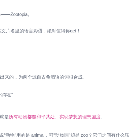
ootopia。
文片名里的语言彩蛋，绝对值得你get！
创造出来的，为两个源自古希腊语的词根合成。
命的存在”；
义就是
所有动物都能和平共处、实现梦想的理想国度
。
物”用的是 animal，可“动物园”却是 zoo？它们之间有什么联