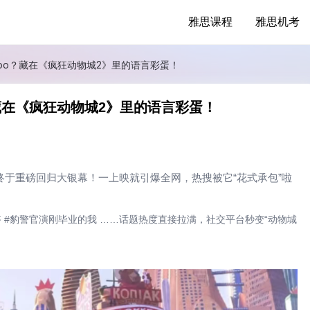
雅思课程
雅思机考
zoo？藏在《疯狂动物城2》里的语言彩蛋！
？藏在《疯狂动物城2》里的语言彩蛋！
终于重磅回归大银幕！一上映就引爆全网，热搜被它“花式承包”啦
搭 #豹警官演刚毕业的我 ……话题热度直接拉满，社交平台秒变“动物城