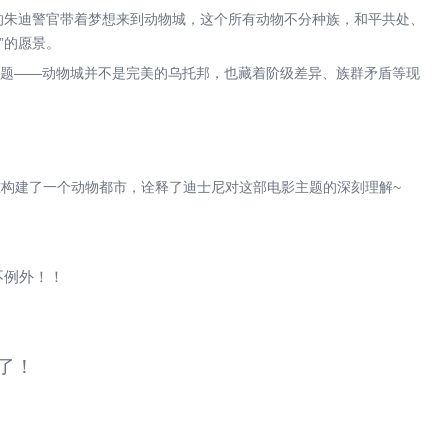
的朱迪警官带着梦想来到动物城，这个所有动物不分种族，和平共处、
”的愿景。
题——动物城并不是完美的乌托邦，也藏着阶级差异、族群矛盾等现
is”，都精准构建了一个动物都市，诠释了迪士尼对这部电影主题的深刻理解~
不例外！！
了！