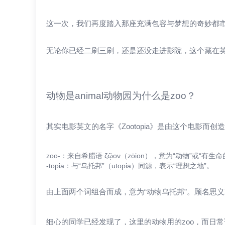
这一次，我们再度踏入那座充满包容与梦想的奇妙都市——Z
无论你已经二刷三刷，还是还没走进影院，这个藏在英
动物是animal动物园为什么是zoo？
其实电影英文的名字《Zootopia》是由这个电影而
zoo-：来自希腊语 ζῷον（zōion），意为“动物”或“有生
-topia：与“乌托邦”（utopia）同源，表示“理想之地”。
由上面两个词组合而成，意为“动物乌托邦”。顾名思
细心的同学已经发现了，这里的动物用的zoo，而日常说“动