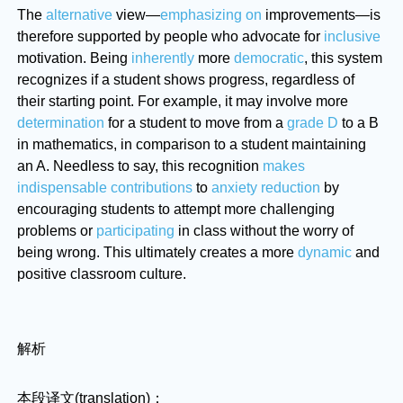
The
alternative
view—
emphasizing on
improvements—is
therefore supported by people who advocate for
inclusive
motivation. Being
inherently
more
democratic
, this system
recognizes if a student shows progress, regardless of
their starting point. For example, it may involve more
determination
for a student to move from a
grade D
to a B
in mathematics, in comparison to a student maintaining
an A. Needless to say, this recognition
makes
indispensable contributions
to
anxiety reduction
by
encouraging students to attempt more challenging
problems or
participating
in class without the worry of
being wrong. This ultimately creates a more
dynamic
and
positive classroom culture.
解析
本段译文(translation)：