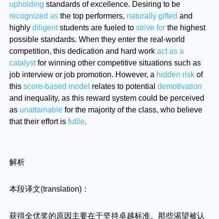
upholding
standards of excellence. Desiring to be
recognized as
the top performers,
naturally gifted
and
highly
diligent
students are fueled to
strive for
the highest
possible standards. When they enter the real-world
competition, this dedication and hard work
act as a
catalyst
for winning other competitive situations such as
job interview or job promotion. However, a
hidden risk
of
this
score-based model
relates to potential
demotivation
and inequality, as this reward system could be perceived
as
unattainable
for the majority of the class, who believe
that their effort is
futile
.
解析
本段译文(translation)：
获得全优奖的原因主要在于坚持卓越标准。那些渴望被认