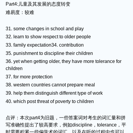
Part4:儿童及其发展的态度转变
难易度：较难
31. some changes in school and play
32. learn to show respect to older people
33. family expectation34. contribution
35. punishment to discipline their children
36. yet when getting older, they have more tolerance for
children
37. for more protection
38. western countries cannot prepare meal
39. help them distinguish different type of work
40. which post threat of poverty to children
点评：本次part4为旧题，一些答案词对考生的词汇量和拼
写准确性提出了较高要求，例如discipline，tolerance，平
时需要积累一些偏学术的词汇，以及在听的过程中也可以