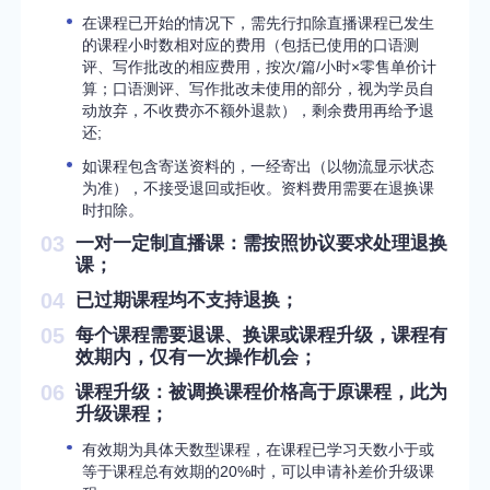
在课程已开始的情况下，需先行扣除直播课程已发生
的课程小时数相对应的费用（包括已使用的口语测
评、写作批改的相应费用，按次/篇/小时×零售单价计
算；口语测评、写作批改未使用的部分，视为学员自
动放弃，不收费亦不额外退款），剩余费用再给予退
还;
如课程包含寄送资料的，一经寄出（以物流显示状态
为准），不接受退回或拒收。资料费用需要在退换课
时扣除。
03
一对一定制直播课：
需按照协议要求处理退换
课；
04
已过期课程均不支持退换；
05
每个课程需要退课、换课或课程升级，课程有
效期内，仅有一次操作机会；
06
课程升级：
被调换课程价格高于原课程，此为
升级课程；
有效期为具体天数型课程，在课程已学习天数小于或
等于课程总有效期的20%时，可以申请补差价升级课