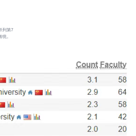
并列第7
传统。