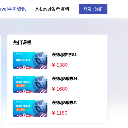
Level学习资讯
A-Level备考资料
登录 / 注册
热门课程
爱德思数学S1
¥
1380
爱德思物理U4
¥
1680
爱德思物理U1
¥
1180