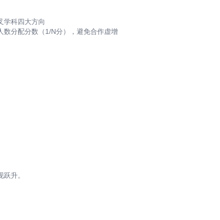
叉学科四大方向
数分配分数（1/N分），避免合作虚增
现跃升。